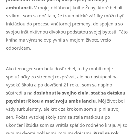
ambulancii.
V mojej obľúbenej knihe Ženy, ktoré behali
s vlkmi, som sa dočítala, že traumatické zážitky môžu byť
iniciáciou do procesu vnútornej premeny, do spojenia so
svojou inštinktívnou divokou podstatou svojej bytosti. Táto
kniha ma výrazne ovplyvnila v mojom živote, vrelo
odporúčam.
Ako teeneger som bola dosť rebel, to by mohli moje
spolužiačky zo strednej rozprávať, ale po nastúpení na
vysokú školu a po dovŕšení 21 roku, som sa naplno
sústredila na
dosiahnutie svojho cieľa, stať sa detskou
psychiatričkou a mať svoju ambulanciu
. Môj život bol
vždy turbulentný, ale krok za krokom som si plnila svoj
sen. Počas vysokej školy som sa stala matkou a po
ukončení štúdia som sa vrátila späť do rodného kraja. Aj so
svojimi dvomi pokladmi, mojimi dcérami.
Písal sa rok