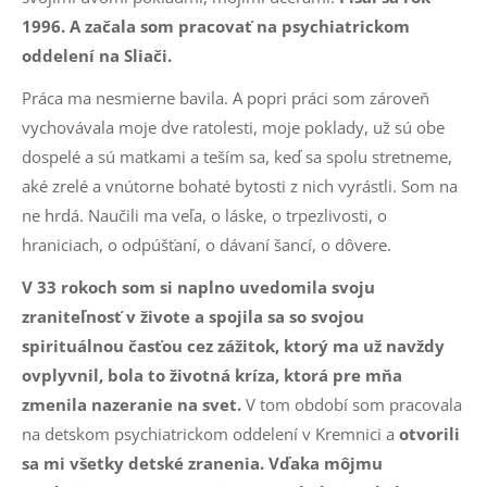
1996. A začala som pracovať na psychiatrickom
oddelení na Sliači.
Práca ma nesmierne bavila. A popri práci som zároveň
vychovávala moje dve ratolesti, moje poklady, už sú obe
dospelé a sú matkami a teším sa, keď sa spolu stretneme,
aké zrelé a vnútorne bohaté bytosti z nich vyrástli. Som na
ne hrdá. Naučili ma veľa, o láske, o trpezlivosti, o
hraniciach, o odpúšťaní, o dávaní šancí, o dôvere.
V 33 rokoch som si naplno uvedomila svoju
zraniteľnosť v živote a spojila sa so svojou
spirituálnou časťou cez zážitok, ktorý ma už navždy
ovplyvnil, bola to životná kríza, ktorá pre mňa
zmenila nazeranie na svet.
V tom období som pracovala
na detskom psychiatrickom oddelení v Kremnici a
otvorili
sa mi všetky detské zranenia. Vďaka môjmu