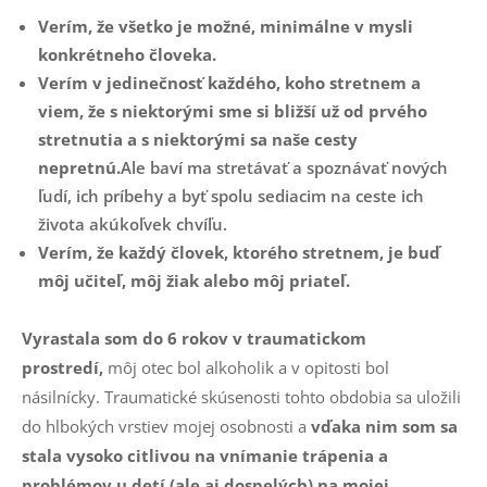
Verím, že všetko je možné, minimálne v mysli
konkrétneho človeka.
Verím v jedinečnosť každého, koho stretnem a
viem, že s niektorými sme si bližší už od prvého
stretnutia a s niektorými sa naše cesty
nepretnú.
Ale baví ma stretávať a spoznávať nových
ľudí, ich príbehy a byť spolu sediacim na ceste ich
života akúkoľvek chvíľu.
Verím, že každý človek, ktorého stretnem, je buď
môj učiteľ, môj žiak alebo môj priateľ.
Vyrastala som do 6 rokov v traumatickom
prostredí,
môj otec bol alkoholik a v opitosti bol
násilnícky. Traumatické skúsenosti tohto obdobia sa uložili
do hlbokých vrstiev mojej osobnosti a
vďaka nim som sa
stala vysoko citlivou na vnímanie trápenia a
problémov u detí (ale aj dospelých) na mojej