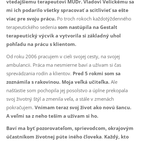
vtedajšiemu terapeutovi MUDr. Vladovi Velickému sa
mi ich podarilo všetky spracovať a scitlivieť sa ešte
viac pre svoju prácu.
Po troch rokoch každotýždenného
terapeutického sedenia
som nastúpila na Gestalt
terapeutický výcvik a vytvorila si základný uhol
pohľadu na prácu s klientom.
Od roku 2006 pracujem v cieli svojej cesty, na svojej
ambulancii. Práca ma nesmierne baví a užívam si čas
sprevádzania rodín a klientov.
Pred 5 rokmi som sa
zoznámila s rakovinou. Moja veľká učiteľka.
Ale
našťastie som pochopila jej posolstvo a úplne prekopala
svoj životný štýl a zmenila veľa, a stále v zmenách
pokračujem.
Vnímam teraz svoj život ako novú šancu.
A veľmi sa z neho teším a užívam si ho.
Baví ma byť pozorovateľom, sprievodcom, okrajovým
účastníkom životnej púte iného človeka
.
Každý, kto